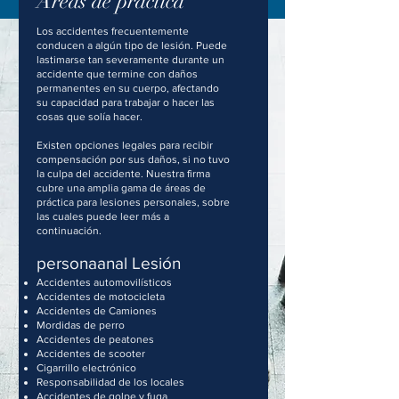
Areas de práctica
Los accidentes frecuentemente
conducen a algún tipo de lesión. Puede
lastimarse tan severamente durante un
accidente que termine con daños
permanentes en su cuerpo, afectando
su capacidad para trabajar o hacer las
cosas que solía hacer.
Existen opciones legales para recibir
compensación por sus daños, si no tuvo
la culpa del accidente. Nuestra firma
cubre una amplia gama de áreas de
práctica para lesiones personales, sobre
las cuales puede leer más a
continuación.
persona
anal
Lesión
Accidentes automovilísticos
Accidentes de motocicleta
Accidentes de Camiones
Mordidas de perro
Accidentes de peatones
Accidentes de scooter
Cigarrillo electrónico
Responsabilidad de los locales
Accidentes de golpe y fuga