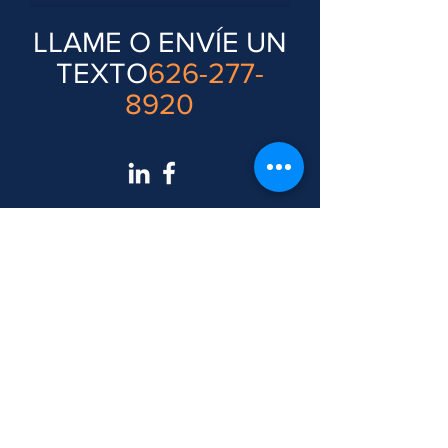
LLAME O ENVÍE UN
TEXTO
626-277-
8920
AL SERVICIO DE
TODO CA y DC
680 E Colorado Blvd. Suite
180 y segundo piso
Pasadena, CA 91101
1100 Ciudad y Camino Rural