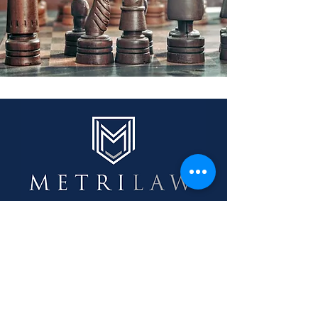
LLAME O ENVÍE UN
TEXTO
626-277-
8920