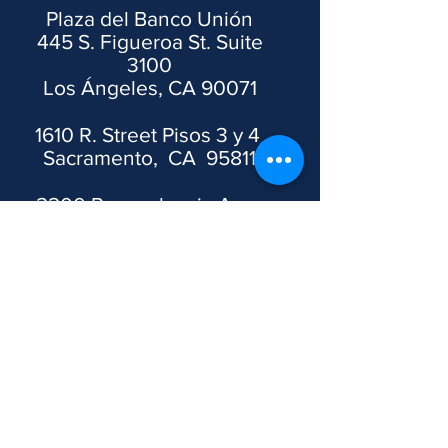
Plaza del Banco Unión
445 S. Figueroa St. Suite
3100
Los Ángeles, CA 90071
1610 R. Street Pisos 3 y 4
Sacramento, CA 95811
2200 Pennsylvania Ave.
Este, Washington, DC,
20037, EE. UU.
Descargo de responsabilidad
Todos los datos e información en este
sitio web son solo para fines informativos